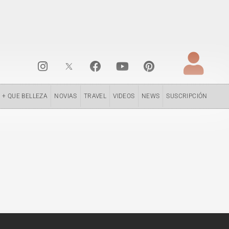
I
F
Y
P
n
a
o
i
s
c
u
n
t
e
t
t
+ QUE BELLEZA
NOVIAS
TRAVEL
VIDEOS
NEWS
SUSCRIPCIÓN
a
b
u
e
g
o
b
r
r
o
e
e
a
k
s
m
t