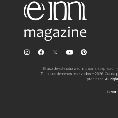
I
F
Y
P
n
a
o
i
s
c
u
n
t
e
t
t
El uso de este sitio web implica la aceptación
a
b
u
e
Todos los derechos reservados – 2026. Queda pro
g
o
b
r
prohibited.
All rig
r
o
e
e
a
k
s
Desarr
m
t