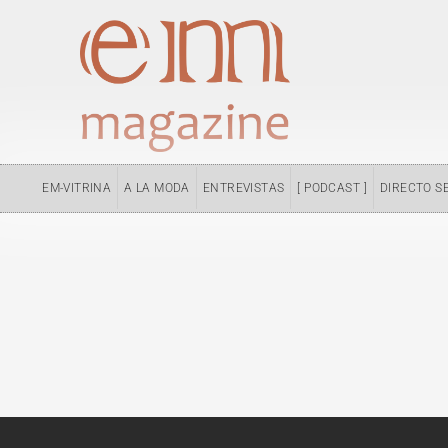
Ir
al
contenido
EM-VITRINA
A LA MODA
ENTREVISTAS
[ PODCAST ]
DIRECTO S