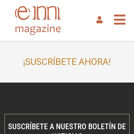
Ir
al
contenido
¡SUSCRÍBETE AHORA!
SUSCRÍBETE A NUESTRO BOLETÍN DE